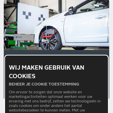
01/07/2026
WIJ MAKEN GEBRUIK VAN
WAAROM EEN JUISTE
AFSTELLING VAN
COOKIES
RIJHULPSYSTEMEN
BEHEER JE COOKIE TOESTEMMING
BELANGRIJK IS
Lees meer
Om ervoor te zorgen dat onze website en
marketingactiviteiten optimaal werken voor uw
ervaring met ons bedrijf, zetten we technologieën in
zoals cookies om onder andere het aantal
websitebezoeken te kunnen meten. Met uw