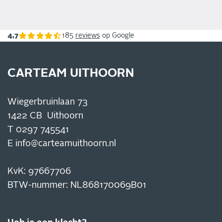
4,7
185
reviews
op Google
CARTEAM UITHOORN
Wiegerbruinlaan 73
1422 CB Uithoorn
T
0297 745541
E
info@carteamuithoorn.nl
KvK: 97667706
BTW-nummer: NL868170069B01